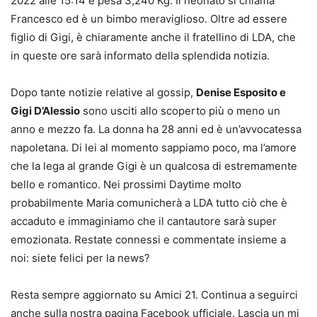
2022 alle 15:14 e pesa 3,240 Kg. Il neonato si chiama
Francesco ed è un bimbo meraviglioso. Oltre ad essere
figlio di Gigi, è chiaramente anche il fratellino di LDA, che
in queste ore sarà informato della splendida notizia.
Dopo tante notizie relative al gossip,
Denise Esposito e
Gigi D’Alessio
sono usciti allo scoperto più o meno un
anno e mezzo fa. La donna ha 28 anni ed è un’avvocatessa
napoletana. Di lei al momento sappiamo poco, ma l’amore
che la lega al grande Gigi è un qualcosa di estremamente
bello e romantico. Nei prossimi Daytime molto
probabilmente Maria comunicherà a LDA tutto ciò che è
accaduto e immaginiamo che il cantautore sarà super
emozionata. Restate connessi e commentate insieme a
noi: siete felici per la news?
Resta sempre aggiornato su Amici 21. Continua a seguirci
anche sulla nostra pagina Facebook ufficiale. Lascia un mi