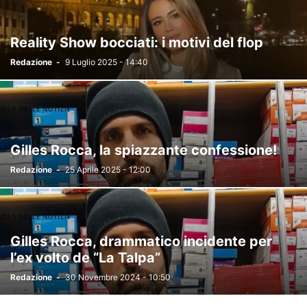
PECHINO EXPRESS 2025
PERSONAGGI TV
PROGRAMMI TV
REDAZIONE ANGOLO
SANREMO 2022
SANREMO 2023
Reality Show bocciati: i motivi del flop
SANREMO 2024
SANREMO 2025
SPORT
TEMPTATION ISLAND
Redazione
-
9 Luglio 2025 - 14:40
TERRA AMARA
THE COUPLE
THE FAMILY
TRADIMENTO
UOMINI E DONNE
VERISSIMO
X FACTOR
Gilles Rocca, la spiazzante confessione!
Redazione
-
25 Aprile 2025 - 12:00
Gilles Rocca, drammatico incidente per
l’ex volto de “La Talpa”
Redazione
-
30 Novembre 2024 - 10:50