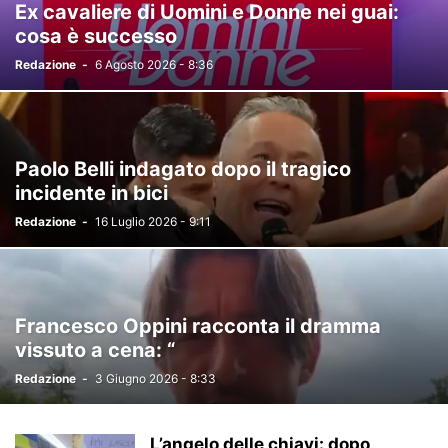
Ex cavaliere di Uomini e Donne nei guai:
PECHINO EXPRESS 2025
PERSONAGGI TV
PROGRAMMI TV
cosa è successo
REDAZIONE ANGOLO
SANREMO 2022
SANREMO 2023
Redazione
-
6 Agosto 2026 - 8:36
SANREMO 2024
SANREMO 2025
SPORT
TEMPTATION ISLAND
TERRA AMARA
THE COUPLE
THE FAMILY
TRADIMENTO
UOMINI E DONNE
VERISSIMO
X FACTOR
Paolo Belli indagato dopo il tragico
incidente in bici
Redazione
-
16 Luglio 2026 - 9:11
Francesco Oppini racconta il dramma
vissuto a cena: “
Redazione
-
3 Giugno 2026 - 8:33
L’angelo delle chiavi: dopo