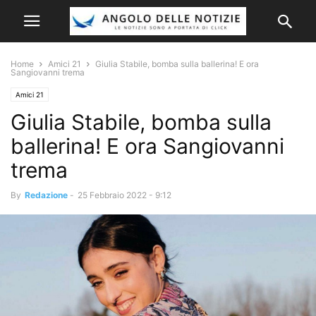
Home
Amici 21
Giulia Stabile, bomba sulla ballerina! E ora
Sangiovanni trema
Amici 21
Giulia Stabile, bomba sulla
ballerina! E ora Sangiovanni
trema
By
Redazione
-
25 Febbraio 2022 - 9:12