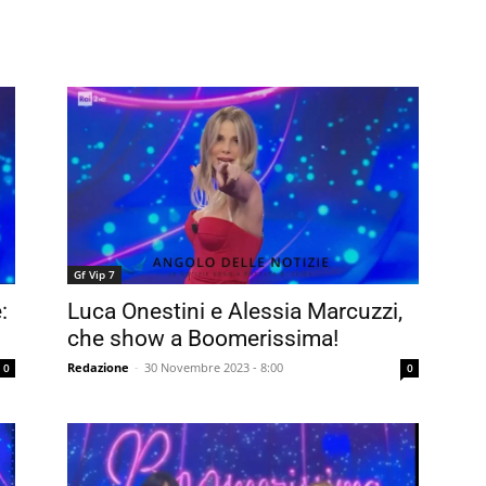
Gf Vip 7
:
Luca Onestini e Alessia Marcuzzi,
che show a Boomerissima!
Redazione
-
30 Novembre 2023 - 8:00
0
0