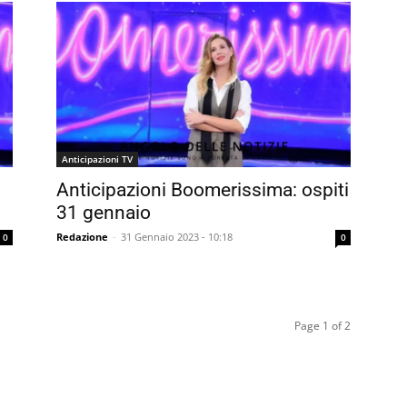
Anticipazioni TV
Anticipazioni Boomerissima: ospiti
31 gennaio
Redazione
-
31 Gennaio 2023 - 10:18
0
0
Page 1 of 2