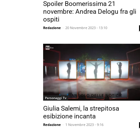
Spoiler Boomerissima 21
novembre: Andrea Delogu fra gli
ospiti
Redazione
-
20 Novembre 2023 - 13:10
Personaggi Tv
Giulia Salemi, la strepitosa
esibizione incanta
Redazione
-
1 Novembre 2023 - 9:16