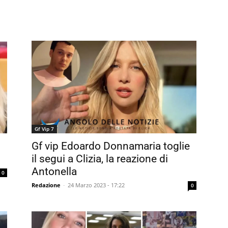
Gf Vip 7
Gf vip Edoardo Donnamaria toglie
il segui a Clizia, la reazione di
Antonella
0
Redazione
-
24 Marzo 2023 - 17:22
0