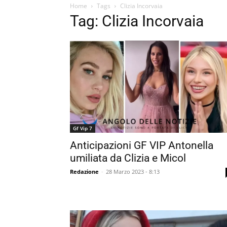
Home
Tags
Clizia Incorvaia
Tag: Clizia Incorvaia
Gf Vip 7
Anticipazioni GF VIP Antonella
umiliata da Clizia e Micol
Redazione
-
28 Marzo 2023 - 8:13