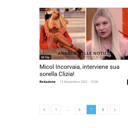
Gf Vip
Micol Incorvaia, interviene sua
sorella Clizia!
Redazione
-
13 Novembre 2022 - 10:06
...
1
6
7
8