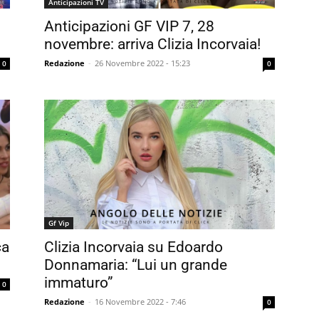
Anticipazioni TV
Anticipazioni GF VIP 7, 28
novembre: arriva Clizia Incorvaia!
Redazione
-
26 Novembre 2022 - 15:23
0
0
Gf Vip
ca
Clizia Incorvaia su Edoardo
Donnamaria: “Lui un grande
immaturo”
0
Redazione
-
16 Novembre 2022 - 7:46
0