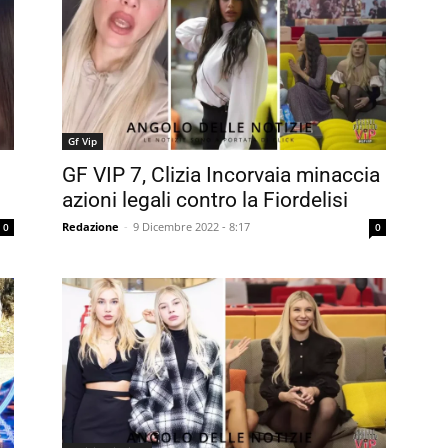
Gf Vip
GF VIP 7, Clizia Incorvaia minaccia
azioni legali contro la Fiordelisi
Redazione
-
9 Dicembre 2022 - 8:17
0
0