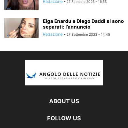
Redazione
-
27 Febbraio 2025 - 16:53
Elga Enardu e Diego Daddi si sono
separati: l’annuncio
Redazione
-
27 Settembre 2023 - 14:45
ABOUT US
FOLLOW US