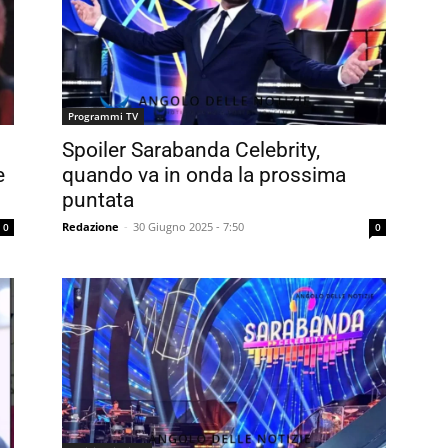
Programmi TV
Spoiler Sarabanda Celebrity,
e
quando va in onda la prossima
puntata
Redazione
-
30 Giugno 2025 - 7:50
0
0