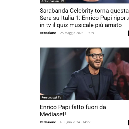
Anticipazioni TV
Sarabanda Celebrity torna questa
Sera su Italia 1: Enrico Papi riport
in tv il quiz musicale più amato
Redazione
-
25 Maggio 2025 - 19:29
Personaggi Tv
Enrico Papi fatto fuori da
Mediaset!
Redazione
-
6 Luglio 2024 - 14:27