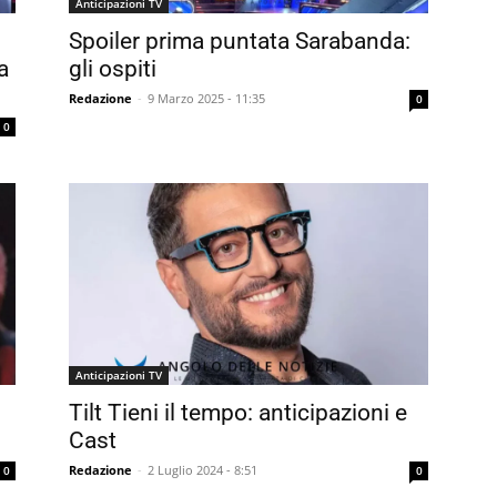
Anticipazioni TV
Spoiler prima puntata Sarabanda:
a
gli ospiti
Redazione
-
9 Marzo 2025 - 11:35
0
0
Anticipazioni TV
Tilt Tieni il tempo: anticipazioni e
Cast
Redazione
-
2 Luglio 2024 - 8:51
0
0