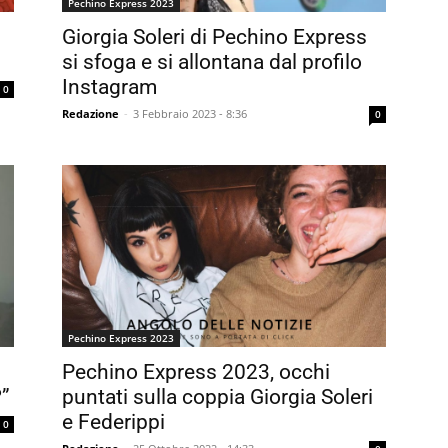
Pechino Express 2023
Giorgia Soleri di Pechino Express
si sfoga e si allontana dal profilo
Instagram
0
Redazione
-
3 Febbraio 2023 - 8:36
0
Pechino Express 2023
Pechino Express 2023, occhi
?”
puntati sulla coppia Giorgia Soleri
e Federippi
0