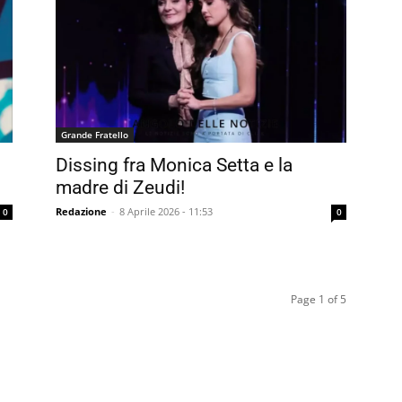
Grande Fratello
Dissing fra Monica Setta e la
madre di Zeudi!
Redazione
-
8 Aprile 2026 - 11:53
0
0
Page 1 of 5