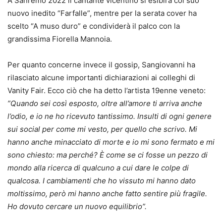
A Sanremo 2022 il cantante vicentino si esibirà col suo
nuovo inedito “Farfalle”, mentre per la serata cover ha
scelto “A muso duro” e condividerà il palco con la
grandissima Fiorella Mannoia.
Per quanto concerne invece il gossip, Sangiovanni ha
rilasciato alcune importanti dichiarazioni ai colleghi di
Vanity Fair. Ecco ciò che ha detto l’artista 19enne veneto:
”Quando sei così esposto, oltre all’amore ti arriva anche
l’odio, e io ne ho ricevuto tantissimo. Insulti di ogni genere
sui social per come mi vesto, per quello che scrivo. Mi
hanno anche minacciato di morte e io mi sono fermato e mi
sono chiesto: ma perché? È come se ci fosse un pezzo di
mondo alla ricerca di qualcuno a cui dare le colpe di
qualcosa. I cambiamenti che ho vissuto mi hanno dato
moltissimo, però mi hanno anche fatto sentire più fragile.
Ho dovuto cercare un nuovo equilibrio”.