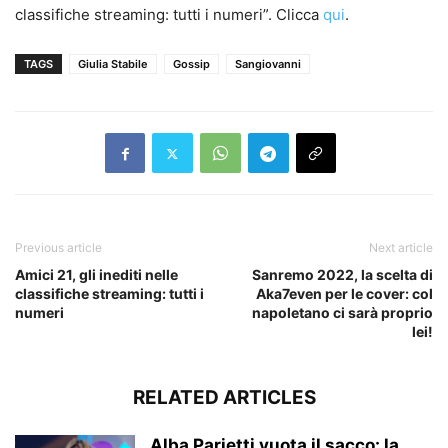
classifiche streaming: tutti i numeri”. Clicca
qui
.
TAGS
Giulia Stabile
Gossip
Sangiovanni
Previous article
Next article
Amici 21, gli inediti nelle
Sanremo 2022, la scelta di
classifiche streaming: tutti i
Aka7even per le cover: col
numeri
napoletano ci sarà proprio
lei!
RELATED ARTICLES
Alba Parietti vuota il sacco: la