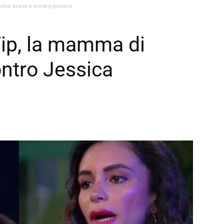
phie ancora contro Jessica
Vip, la mamma di
ntro Jessica