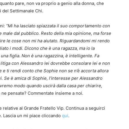
 quanto pare, non va proprio a genio alla donna, che
i del Settimanale Chi.
oni:
“Mi ha lasciato spiazzata il suo comportamento con
e male dal pubblico. Resto della mia opinione, ma forse
dire le cose non mi ha aiutato. Riguardandomi mi rendo
liato i modi. Dicono che è una ragazza, ma io la
una figlia. Non è una ragazzina, è intelligente. Fa
itiga con Alessandro lei dovrebbe consolare lei e non
e e ti rendi conto che Sophie non se n’è accorta allora
lui. Se è amica di Sophie, l’interesse per Alessandro
Avremo modo quando uscirà dalla casa per chiarire,
 ne pensate? Commentate insieme a noi.
 relative al Grande Fratello Vip. Continua a seguirci
e. Lascia un mi piace cliccando
qui
.