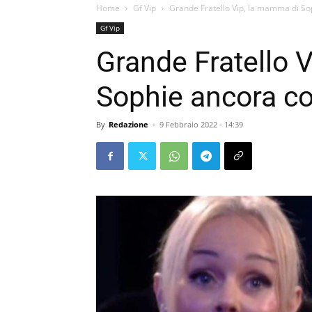
Home
Gf Vip
Grande Fratello Vip, la mamma di So
Gf Vip
Grande Fratello 
Sophie ancora co
By
Redazione
-
9 Febbraio 2022 - 14:39