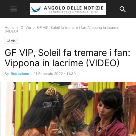
Home
Gf Vip
GF VIP, Soleil fa tremare i fan: Vippona in lacrime
(VIDEO)
Gf Vip
GF VIP, Soleil fa tremare i fan:
Vippona in lacrime (VIDEO)
By
Redazione
-
21 Febbraio 2022 - 11:30