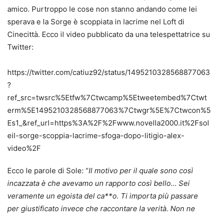
amico. Purtroppo le cose non stanno andando come lei
sperava e la Sorge è scoppiata in lacrime nel Loft di
Cinecittà. Ecco il video pubblicato da una telespettatrice su
Twitter:
https://twitter.com/catiuz92/status/1495210328568877063
?
ref_src=twsrc%5Etfw%7Ctwcamp%5Etweetembed%7Ctwt
erm%5E1495210328568877063%7Ctwgr%5E%7Ctwcon%5
Es1_&ref_url=https%3A%2F%2Fwww.novella2000.it%2Fsol
eil-sorge-scoppia-lacrime-sfoga-dopo-litigio-alex-
video%2F
Ecco le parole di Sole: “
Il motivo per il quale sono così
incazzata è che avevamo un rapporto così bello… Sei
veramente un egoista del ca**o. Ti importa più passare
per giustificato invece che raccontare la verità. Non ne