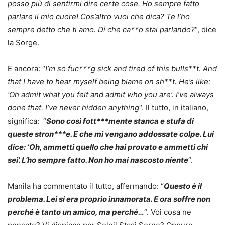
posso più di sentirmi dire certe cose. Ho sempre fatto
parlare il mio cuore! Cos’altro vuoi che dica? Te l’ho
sempre detto che ti amo. Di che ca**o stai parlando?
“, dice
la Sorge.
E ancora: “
I’m so fuc***g sick and tired of this bulls**t. And
that I have to hear myself being blame on sh**t. He’s like:
‘Oh admit what you felt and admit who you are’. I’ve always
done that. I’ve never hidden anything
“. Il tutto, in italiano,
significa: “
Sono così fott***mente stanca e stufa di
queste stron***e. E che mi vengano addossate colpe. Lui
dice: ‘Oh, ammetti quello che hai provato e ammetti chi
sei’. L’ho sempre fatto. Non ho mai nascosto niente
“.
Manila ha commentato il tutto, affermando: “
Questo è il
problema. Lei si era proprio innamorata. E ora soffre non
perché è tanto un amico, ma perché…
“. Voi cosa ne