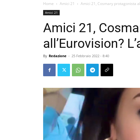
Home
Amici 21
Amici 21, Cosmary protagonista al
Amici 21
Amici 21, Cosmar
all’Eurovision? L
By
Redazione
-
25 Febbraio 2022 - 8:40