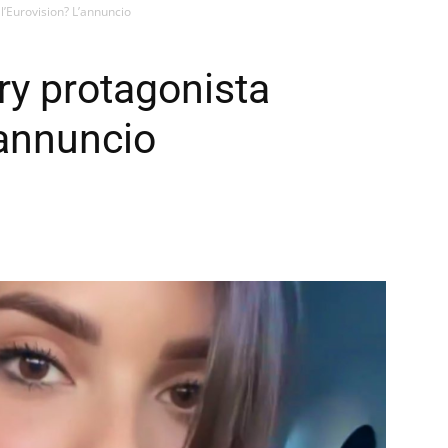
l’Eurovision? L’annuncio
y protagonista
’annuncio