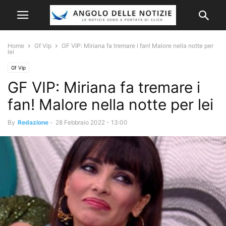
Home
Gf Vip
GF VIP: Miriana fa tremare i fan! Malore nella notte per
lei
Gf Vip
GF VIP: Miriana fa tremare i
fan! Malore nella notte per lei
By
Redazione
-
28 Febbraio 2022 - 13:00