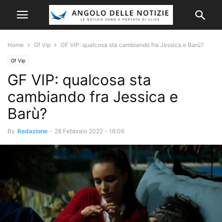
Home
Gf Vip
GF VIP: qualcosa sta cambiando fra Jessica e Barù?
Gf Vip
GF VIP: qualcosa sta
cambiando fra Jessica e
Barù?
By
Redazione
-
28 Febbraio 2022 - 16:06