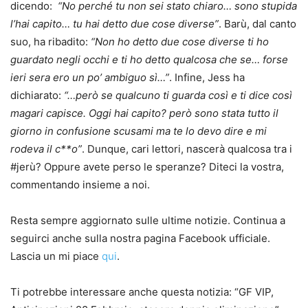
dicendo:
“No perché tu non sei stato chiaro… sono stupida
l’hai capito… tu hai detto due cose diverse”
. Barù, dal canto
suo, ha ribadito:
“Non ho detto due cose diverse ti ho
guardato negli occhi e ti ho detto qualcosa che se… forse
ieri sera ero un po’ ambiguo sì…”
. Infine, Jess ha
dichiarato:
“…però se qualcuno ti guarda così e ti dice così
magari capisce. Oggi hai capito? però sono stata tutto il
giorno in confusione scusami ma te lo devo dire e mi
rodeva il c**o”
. Dunque, cari lettori, nascerà qualcosa tra i
#jerù? Oppure avete perso le speranze? Diteci la vostra,
commentando insieme a noi.
Resta sempre aggiornato sulle ultime notizie. Continua a
seguirci anche sulla nostra pagina Facebook ufficiale.
Lascia un mi piace
qui
.
Ti potrebbe interessare anche questa notizia: “GF VIP,