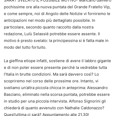
SARA’? SVELATO IL POSSIBILE MOTIVO- Mancano davvero
pochissime ore alla nuova puntata del Grande Fratello Vip,
e come sempre, noi di Angolo delle Notizie vi forniremo le
anticipazioni nel modo più dettagliato possibile. In
particolare, secondo quanto raccolto dalla nostra
redazione, Lulù Selassié potrebbe essere assente. Il
motivo è presto svelato: la principessina si è fatta male in
modo del tutto fortuito.
La gieffina etiope infatti, sostiene di avere il labbro gigante
e di non poter essere presente perché la vedrebbe tutta
l’Italia in brutte condizioni. Ma sarà davvero così? Lo
scopriremo nel corso delle prossime ore. Intanto, vi
sveliamo un’altra piccola chicca in anteprima: Alessandro
Basciano, eliminato nella scorsa puntata, potrebbe essere
in studio per una piccola intervista. Alfonso Signorini gli
chiederà di quanto avvenuto con Nathalie Caldonazzo?
Quest’ultima ci sarà? Appuntamento alle 21.30!