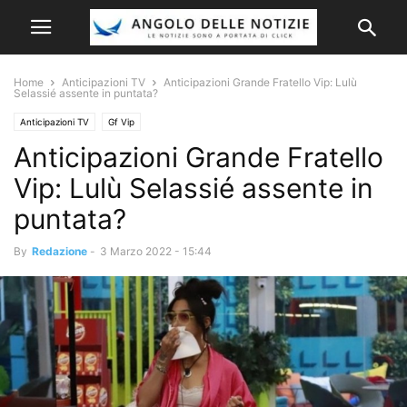
Home
Anticipazioni TV
Anticipazioni Grande Fratello Vip: Lulù
Selassié assente in puntata?
Anticipazioni TV
Gf Vip
Anticipazioni Grande Fratello
Vip: Lulù Selassié assente in
puntata?
By
Redazione
-
3 Marzo 2022 - 15:44