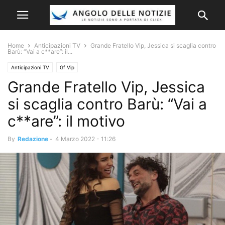
Home
Anticipazioni TV
Grande Fratello Vip, Jessica si scaglia contro
Barù: “Vai a c**are”: il...
Anticipazioni TV
Gf Vip
Grande Fratello Vip, Jessica
si scaglia contro Barù: “Vai a
c**are”: il motivo
By
Redazione
-
4 Marzo 2022 - 11:26