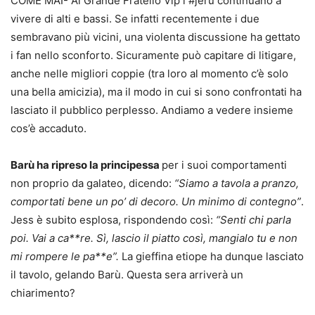
COME MAI- Al Grande Fratello Vip i #jeru continuano a
vivere di alti e bassi. Se infatti recentemente i due
sembravano più vicini, una violenta discussione ha gettato
i fan nello sconforto. Sicuramente può capitare di litigare,
anche nelle migliori coppie (tra loro al momento c’è solo
una bella amicizia), ma il modo in cui si sono confrontati ha
lasciato il pubblico perplesso. Andiamo a vedere insieme
cos’è accaduto.
Barù ha ripreso la principessa
per i suoi comportamenti
non proprio da galateo, dicendo:
“Siamo a tavola a pranzo,
comportati bene un po’ di decoro. Un minimo di contegno”
.
Jess è subito esplosa, rispondendo così:
“Senti chi parla
poi. Vai a ca**re. Sì, lascio il piatto così, mangialo tu e non
mi rompere le pa**e”.
La gieffina etiope ha dunque lasciato
il tavolo, gelando Barù. Questa sera arriverà un
chiarimento?