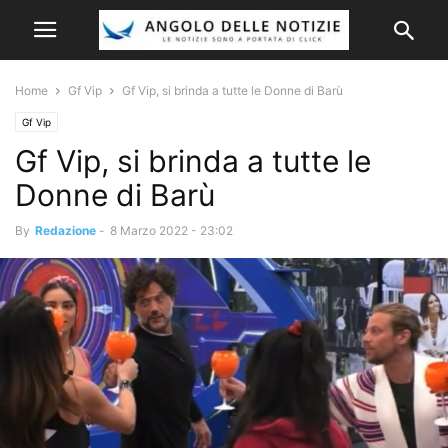
Home
Gf Vip
Gf Vip, si brinda a tutte le Donne di Barù
Gf Vip
Gf Vip, si brinda a tutte le
Donne di Barù
By
Redazione
-
8 Marzo 2022 - 23:02