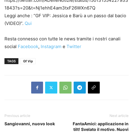
https://twitter.com/ADelleNotizie/status/150131554227933
1843?s=20&t=Nj1ehhE4am3txF26WXn67Q
Leggi anche : “GF VIP: Jessica e Barù a un passo dal bacio
(VIDEO)”.
Qui
Resta connesso con tutte le news tramite i nostri canali
social
Facebook
,
Instagram
e
Twitter
TAGS
Gf Vip
Previous article
Next article
Sangiovanni, nuovo look
FantaAmici: applicazione in
tilt! Svelato il motivo. Nuovi