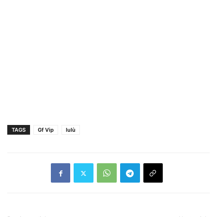
TAGS
Gf Vip
lulù