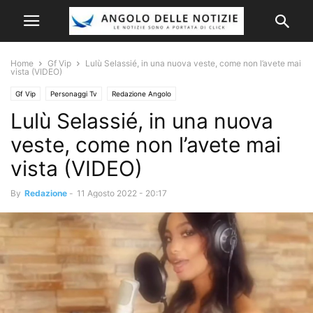
Home
Gf Vip
Lulù Selassié, in una nuova veste, come non l’avete mai
vista (VIDEO)
Gf Vip
Personaggi Tv
Redazione Angolo
Lulù Selassié, in una nuova
veste, come non l’avete mai
vista (VIDEO)
By
Redazione
-
11 Agosto 2022 - 20:17