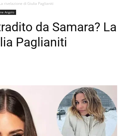
 rivelazione di Giulia Paglianiti
ne Angolo
tradito da Samara? La
lia Paglianiti