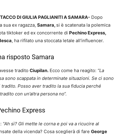
TTACCO DI GIULIA PAGLIANITI A SAMARA-
Dopo
a sua ex ragazza,
Samara,
si è scatenata la polemica
ota tiktoker ed ex concorrente di
Pechino Express,
rdesca
, ha rifilato una stoccata letale all’influencer.
ha risposto Samara
avesse tradito
Ciupilan.
Ecco come ha reagito:
“La
essa sono scappata in determinate situazioni. Se ci sono
 tradito. Posso aver tradito la sua fiducia perché
tradito con un’altra persona no“.
i Pechino Express
a
:
“Ah sì? Gli mette le corna e poi va a ricucire al
sate della vicenda? Cosa sceglierà di fare
George