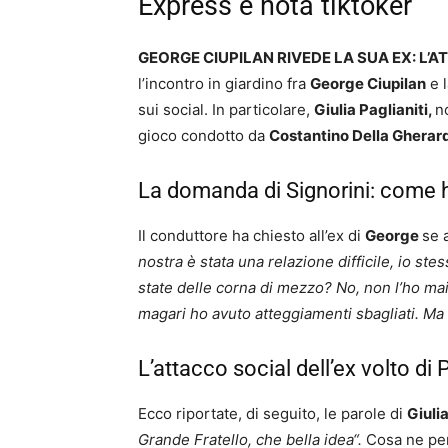
Express e nota tiktoker
GEORGE CIUPILAN RIVEDE LA SUA EX: L’A
l’incontro in giardino fra
George Ciupilan
e l
sui social. In particolare,
Giulia Paglianiti,
n
gioco condotto da
Costantino Della Ghera
La domanda di Signorini: come 
Il conduttore ha chiesto all’ex di
George
se 
nostra è stata una relazione difficile, io st
state delle corna di mezzo? No, non l’ho mai
magari ho avuto atteggiamenti sbagliati. Ma 
L’attacco social dell’ex volto d
Ecco riportate, di seguito, le parole di
Giuli
Grande Fratello, che bella idea“.
Cosa ne pen