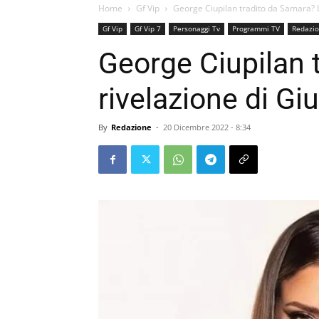
Home
Gf Vip
George Ciupilan tradito da Samara? La
Gf Vip
Gf Vip 7
Personaggi Tv
Programmi TV
Redazio
George Ciupilan 
rivelazione di Giu
By
Redazione
-
20 Dicembre 2022 - 8:34