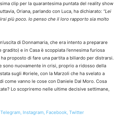
ima clip per la quarantesima puntata del reality show
uttavia, Oriana, parlando con Luca, ha dichiarato:
“Lei
si più poco. Io penso che il loro rapporto sia molto
un’uscita di Donnamaria, che era intento a preparare
e gradito) e in Casa è scoppiata l’ennesima furiosa
ha proposto di fare una partita a biliardo per distrarsi.
e sono nuovamente in crisi, proprio a ridosso della
tata sugli #oriele, con la Marzoli che ha svelato a
a di come vanno le cose con Daniele Dal Moro. Cosa
ate? Lo scopriremo nelle ultime decisive settimane,
Telegram
,
Instagram
,
Facebook
,
Twitter