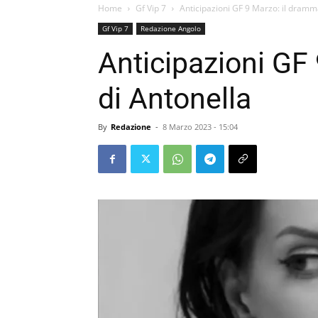
Home
Gf Vip 7
Anticipazioni GF 9 Marzo: il dramm
Gf Vip 7
Redazione Angolo
Anticipazioni GF
di Antonella
By
Redazione
-
8 Marzo 2023 - 15:04