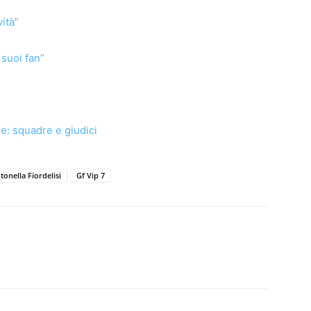
vità”
 suoi fan”
le: squadre e giudici
tonella Fiordelisi
Gf Vip 7