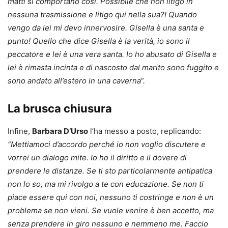
matti si comportano così. Possibile che non litigo in
nessuna trasmissione e litigo qui nella sua?! Quando
vengo da lei mi devo innervosire. Gisella è una santa e
punto! Quello che dice Gisella è la verità, io sono il
peccatore e lei è una vera santa. Io ho abusato di Gisella e
lei è rimasta incinta e di nascosto dal marito sono fuggito e
sono andato all’estero in una caverna“.
La brusca chiusura
Infine,
Barbara D’Urso
l’ha messo a posto, replicando:
“Mettiamoci d’accordo perché io non voglio discutere e
vorrei un dialogo mite. Io ho il diritto e il dovere di
prendere le distanze. Se ti sto particolarmente antipatica
non lo so, ma mi rivolgo a te con educazione. Se non ti
piace essere qui con noi, nessuno ti costringe e non è un
problema se non vieni. Se vuole venire è ben accetto, ma
senza prendere in giro nessuno e nemmeno me. Faccio