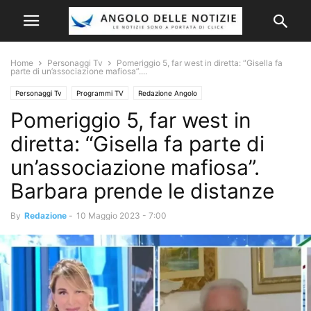
Home
Personaggi Tv
Pomeriggio 5, far west in diretta: “Gisella fa
parte di un’associazione mafiosa”....
Personaggi Tv
Programmi TV
Redazione Angolo
Pomeriggio 5, far west in
diretta: “Gisella fa parte di
un’associazione mafiosa”.
Barbara prende le distanze
By
Redazione
-
10 Maggio 2023 - 7:00