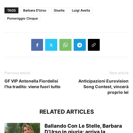
TAGS
Barbara D'Urso
Gisella
Luigi Avella
Pomeriggio Cinque
Previous article
Next article
GF VIP Antonella Fiordelisi
Anticipazioni Eurovision
l’ha tradito: viene fuori tutto
Song Contest, vincerà
proprio lei
RELATED ARTICLES
Ballando Con Le Stelle, Barbara
D’Urso in giuria: arriva la