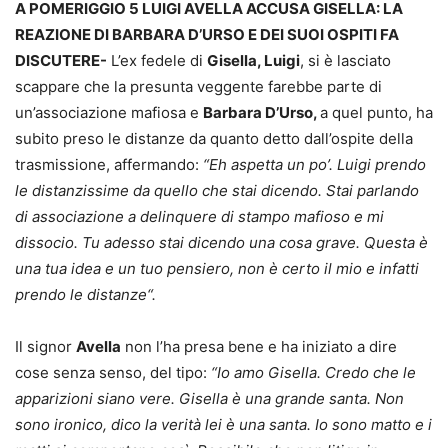
A POMERIGGIO 5 LUIGI AVELLA ACCUSA GISELLA: LA
REAZIONE DI BARBARA D’URSO E DEI SUOI OSPITI FA
DISCUTERE-
L’ex fedele di
Gisella, Luigi
, si è lasciato
scappare che la presunta veggente farebbe parte di
un’associazione mafiosa e
Barbara D’Urso,
a quel punto, ha
subito preso le distanze da quanto detto dall’ospite della
trasmissione, affermando:
“Eh aspetta un po’. Luigi prendo
le distanzissime da quello che stai dicendo. Stai parlando
di associazione a delinquere di stampo mafioso e mi
dissocio. Tu adesso stai dicendo una cosa grave. Questa è
una tua idea e un tuo pensiero, non è certo il mio e infatti
prendo le distanze“.
Il signor
Avella
non l’ha presa bene e ha iniziato a dire
cose senza senso, del tipo:
“Io amo Gisella. Credo che le
apparizioni siano vere. Gisella è una grande santa. Non
sono ironico, dico la verità lei è una santa. Io sono matto e i