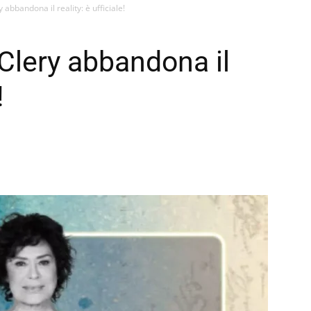
 abbandona il reality: è ufficiale!
 Clery abbandona il
!