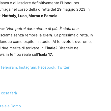
bianca e di lasciare definitivamente l’Honduras.
ufraga nel corso della diretta del 29 maggio 2023 in
n
Nathaly, Luca, Marco e Pamela.
ne
:
“Non potrei dare niente di più. È stata una
sclama senza remore la
Clery
. La prossima diretta, in
unque come ospite in studio. Al televoto troveremo,
i due merita di arrivare in
Finale
? Ditecelo nei
ws in tempo reale sull’
Isola 17
.
Telegram
,
Instagram
,
Facebook
,
Twitter
 cosa farà
oraia a Como