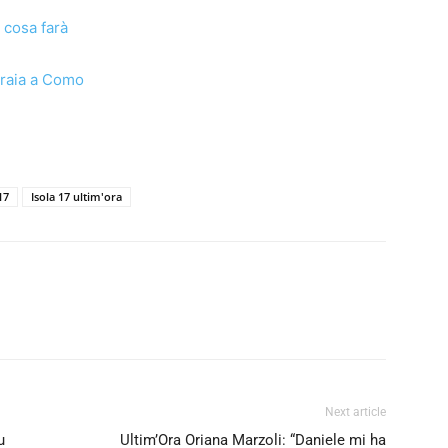
 cosa farà
oraia a Como
17
Isola 17 ultim'ora
Next article
u
Ultim’Ora Oriana Marzoli: “Daniele mi ha