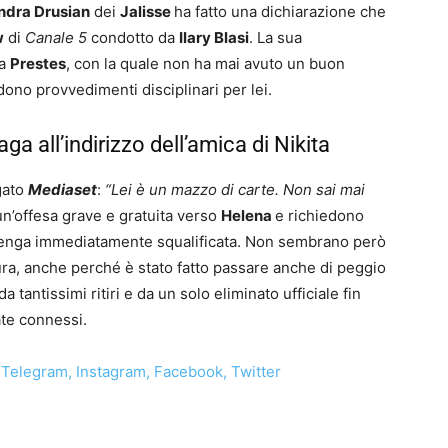
ndra Drusian
dei
Jalisse
ha fatto una dichiarazione che
w
di
Canale 5
condotto da
Ilary Blasi
. La sua
la
Prestes
, con la quale non ha mai avuto un buon
dono provvedimenti disciplinari per lei.
ga all’indirizzo dell’amica di Nikita
gato
Mediaset
:
“Lei è un mazzo di carte. Non sai mai
un’offesa grave e gratuita verso
Helena
e richiedono
 venga immediatamente squalificata. Non sembrano però
ura, anche perché è stato fatto passare anche di peggio
 tantissimi ritiri e da un solo eliminato ufficiale fin
ate connessi.
Telegram
,
Instagram
,
Facebook
,
Twitter