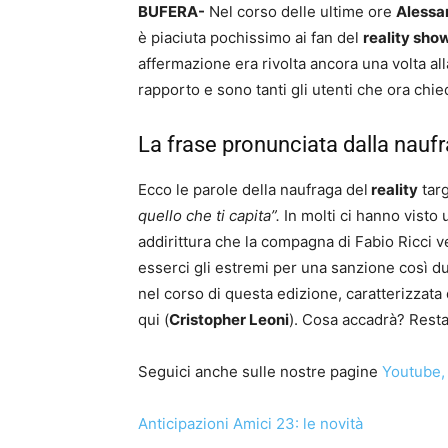
BUFERA-
Nel corso delle ultime ore
Alessa
è piaciuta pochissimo ai fan del
reality sho
affermazione era rivolta ancora una volta al
rapporto e sono tanti gli utenti che ora chie
La frase pronunciata dalla naufra
Ecco le parole della naufraga del
reality
tar
quello che ti capita”.
In molti ci hanno visto 
addirittura che la compagna di Fabio Ricci
esserci gli estremi per una sanzione così d
nel corso di questa edizione, caratterizzata da
qui (
Cristopher Leoni
). Cosa accadrà? Rest
Seguici anche sulle nostre pagine
Youtube
,
Anticipazioni Amici 23: le novità