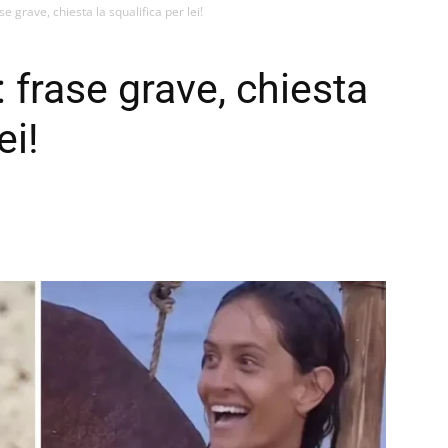
se grave, chiesta la squalifica per lei!
: frase grave, chiesta
ei!