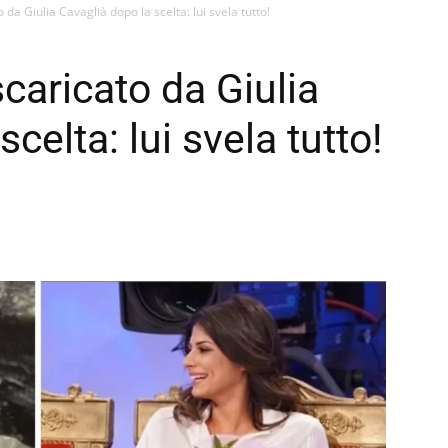
da Giulia Cavaglià dopo la scelta: lui svela tutto!
caricato da Giulia
celta: lui svela tutto!