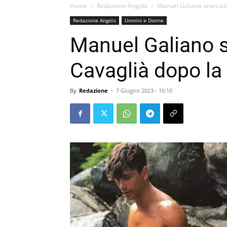
Home
Redazione Angolo
Manuel Galiano scaricato 
Redazione Angolo
Uomini e Donne
Manuel Galiano s
Cavaglià dopo la s
By
Redazione
-
7 Giugno 2023 - 16:10