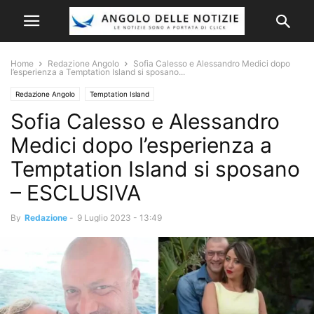
Home
Redazione Angolo
Sofia Calesso e Alessandro Medici dopo
l’esperienza a Temptation Island si sposano...
Redazione Angolo
Temptation Island
Sofia Calesso e Alessandro
Medici dopo l’esperienza a
Temptation Island si sposano
– ESCLUSIVA
By
Redazione
-
9 Luglio 2023 - 13:49