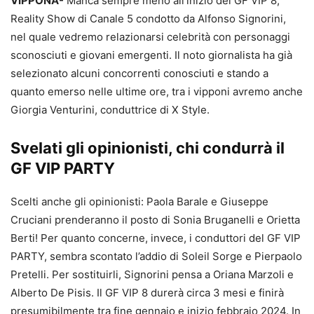
VIPPONA-
Manca sempre meno all’inizio del GF VIP 8,
Reality Show di Canale 5 condotto da Alfonso Signorini,
nel quale vedremo relazionarsi celebrità con personaggi
sconosciuti e giovani emergenti. Il noto giornalista ha già
selezionato alcuni concorrenti conosciuti e stando a
quanto emerso nelle ultime ore, tra i vipponi avremo anche
Giorgia Venturini, conduttrice di X Style.
Svelati gli opinionisti, chi condurrà il
GF VIP PARTY
Scelti anche gli opinionisti: Paola Barale e Giuseppe
Cruciani prenderanno il posto di Sonia Bruganelli e Orietta
Berti! Per quanto concerne, invece, i conduttori del GF VIP
PARTY, sembra scontato l’addio di Soleil Sorge e Pierpaolo
Pretelli. Per sostituirli, Signorini pensa a Oriana Marzoli e
Alberto De Pisis. Il GF VIP 8 durerà circa 3 mesi e finirà
presumibilmente tra fine gennaio e inizio febbraio 2024. In