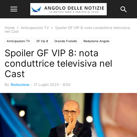
Home
Anticipazioni TV
Spoiler GF VIP 8: nota conduttrice televisiva
nel Cast
Anticipazioni TV
Gf Vip 8
Grande Fratello
Redazione Angolo
Spoiler GF VIP 8: nota
conduttrice televisiva nel
Cast
By
Redazione
-
21 Luglio 2023 - 8:00