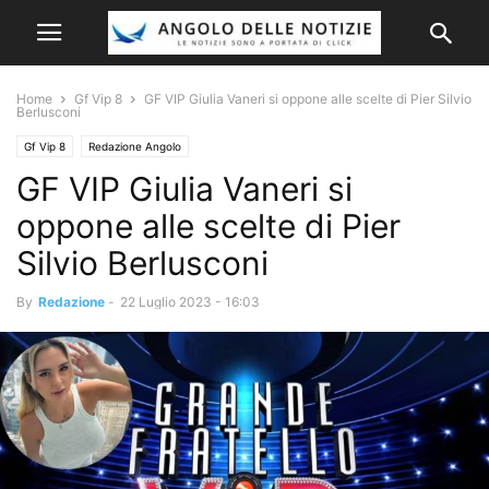
Home
Gf Vip 8
GF VIP Giulia Vaneri si oppone alle scelte di Pier Silvio
Berlusconi
Gf Vip 8
Redazione Angolo
GF VIP Giulia Vaneri si
oppone alle scelte di Pier
Silvio Berlusconi
By
Redazione
-
22 Luglio 2023 - 16:03