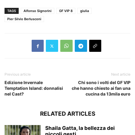
TAGS
Alfonso Signorini
GF VIP 8
giulia
Pier Silvio Berlusconi
Previous article
Next article
Edizione Invernale
Chi sono i volti del GF VIP
Temptation Island: donnalisi
che hanno chiesto ai fan una
nel Cast?
cucina da 13mila euro
RELATED ARTICLES
Shaila Gatta, la bellezza dei
piccoli gesti