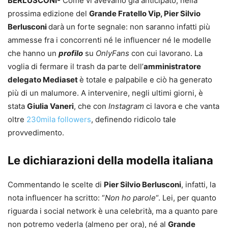
BERLUSCONI-
Come vi avevamo già anticipato, nella
prossima edizione del
Grande Fratello Vip, Pier Silvio
Berlusconi
darà un forte segnale: non saranno infatti più
ammesse fra i concorrenti né le influencer né le modelle
che hanno un
profilo
su
OnlyFans
con cui lavorano. La
voglia di fermare il trash da parte dell’
amministratore
delegato Mediaset
è totale e palpabile e ciò ha generato
più di un malumore. A intervenire, negli ultimi giorni, è
stata
Giulia Vaneri
, che con
Instagram
ci lavora e che vanta
oltre
230mila followers
, definendo ridicolo tale
provvedimento.
Le dichiarazioni della modella italiana
Commentando le scelte di
Pier Silvio Berlusconi
, infatti, la
nota influencer ha scritto: “
Non ho parole
“. Lei, per quanto
riguarda i social network è una celebrità, ma a quanto pare
non potremo vederla (almeno per ora), né al
Grande