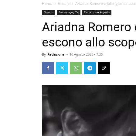
Home
Gossip
Ariadna Romero e Julio Iglesias esc
Gossip
Personaggi Tv
Redazione Angolo
Ariadna Romero e
escono allo scop
By
Redazione
-
10 Agosto 2023 - 7:25