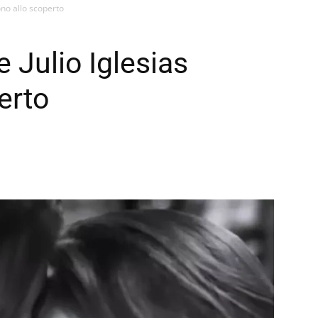
ono allo scoperto
 Julio Iglesias
erto