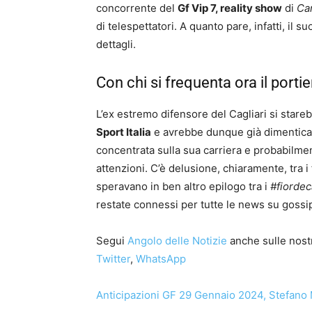
concorrente del
Gf Vip 7, reality show
di
Ca
di telespettatori. A quanto pare, infatti, il su
dettagli.
Con chi si frequenta ora il portie
L’ex estremo difensore del Cagliari si sta
Sport Italia
e avrebbe dunque già dimentic
concentrata sulla sua carriera e probabilm
attenzioni. C’è delusione, chiaramente, tra i
speravano in ben altro epilogo tra i
#fiordec
restate connessi per tutte le news su gossi
Segui
Angolo delle Notizie
anche sulle nost
Twitter
,
WhatsApp
Anticipazioni GF 29 Gennaio 2024, Stefano M