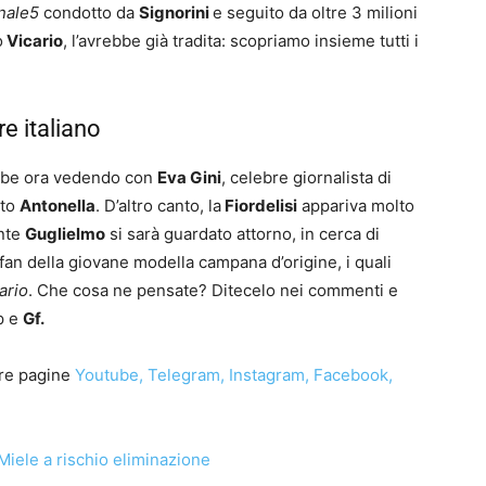
nale5
condotto da
Signorini
e seguito da oltre 3 milioni
o
Vicario
, l’avrebbe già tradita: scopriamo insieme tutti i
re italiano
rebbe ora vedendo con
Eva Gini
, celebre giornalista di
ato
Antonella
. D’altro canto, la
Fiordelisi
appariva molto
ente
Guglielmo
si sarà guardato attorno, in cerca di
 fan della giovane modella campana d’origine, i quali
ario
. Che cosa ne pensate? Ditecelo nei commenti e
p e
Gf.
re pagine
Youtube
,
Telegram
,
Instagram
,
Facebook
,
iele a rischio eliminazione