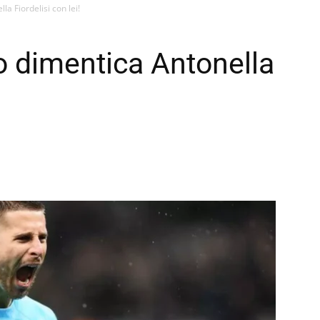
a Fiordelisi con lei!
o dimentica Antonella