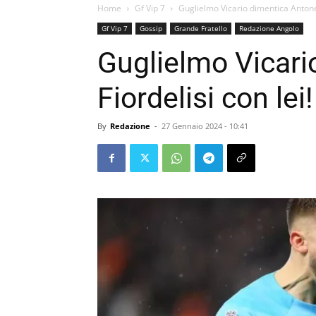
Home
Gf Vip 7
Guglielmo Vicario dimentica Antonell
Gf Vip 7
Gossip
Grande Fratello
Redazione Angolo
Guglielmo Vicari
Fiordelisi con lei!
By
Redazione
-
27 Gennaio 2024 - 10:41