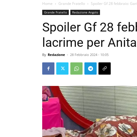
Home
Grande Fratello
Spoiler Gf 28 febbraio: Gari
Grande Fratello
Redazione Angolo
Spoiler Gf 28 febb
lacrime per Anita 
By
Redazione
-
28 Febbraio 2024 - 10:05