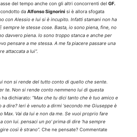
asse del tempo anche con gli altri concorrenti del
GF.
condotto da
Alfonso Signorini
si è allora sfogata
o con Alessio e lui si è incupito. Infatti stamani non ha
 E sempre le stesse cose. Basta, io sono piena, fine, no
no davvero piena. Io sono troppo stanca e anche per
vo pensare a me stessa. A me fa piacere passare una
 attaccata a lui“.
 non si rende del tutto conto di quello che sente.
er te. Non si rende conto nemmeno lui di questa
a
ha dichiarato:
“Max che tu dici tanto che è tuo amico e
to a dire? Ieri è venuto a dirmi ‘secondo me Giuseppe è
uo Max. Vai da lui e non da me. Se vuoi proprio fare
a con lui. pensaci un po’ prima di dire ‘ha sempre
gire così è strano”.
Che ne pensate? Commentate