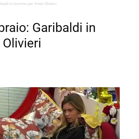
baldi in lacrime per Anita Olivieri
raio: Garibaldi in
Olivieri