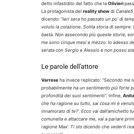
detto infastidito del fatto che la
Olivieri
pass
La protagonista del
reality show
di
Canale5
dicendo:
“Ieri sera ho passato un po’ di temp
voluto la colazione. Solita storia di sempre.
basta. Non assecondo più queste storie, so
me sono cinque mesi e mezzo. Io adesso de
serata con Sergio e Alessio e non posso stare
Le parole dell’attore
Varrese
ha invece replicato:
“Secondo me lui
probabilmente ha un sentimento più forte p
profondità dei suoi sentimenti“.
Infine,
Anit
che ha ragione su tutto, sai cosa mi è venu
innamorato di te?’. Ecco vai dall’amichetto t
comunella e attaccare me, vai a parlare prim
ragione Max’. Ti sto dicendo che vederti rea