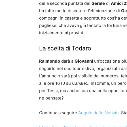
della seconda puntata del
Serale
di
Amici 2
ha fatto molto discutere l’eliminazione di
Gi
compagni in casetta e soprattutto cos’ha det
pugliese, che aveva già tentato la fortuna 
inizialmente ai provini.
La scelta di Todaro
Raimondo
darà a
Giovanni
un’occasione più 
seguirlo nel suo tour estivo, organizzata da
L’annuncio sarà poi visibile dai numerosi tel
alle ore 16.10 su
Canale5.
Insomma, un perco
per Tessi, ma anche con una bella opportunit
ne pensate?
Continua a seguire
Angolo delle Notizie
. S