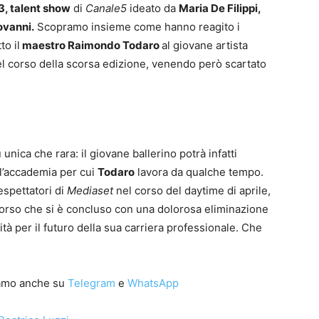
3, talent show
di
Canale5
ideato da
Maria De Filippi,
ovanni.
Scopramo insieme come hanno reagito i
to il
maestro Raimondo Todaro
al giovane artista
nel corso della scorsa edizione, venendo però scartato
unica che rara: il giovane ballerino potrà infatti
ll’accademia per cui
Todaro
lavora da qualche tempo.
espettatori di
Mediaset
nel corso del daytime di aprile,
rso che si è concluso con una dolorosa eliminazione
à per il futuro della sua carriera professionale. Che
iamo anche su
Telegram
e
WhatsApp