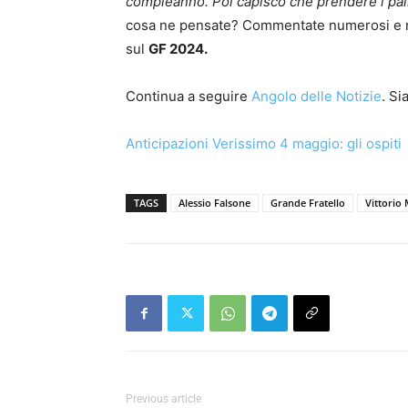
compleanno. Poi capisco che prendere i pali 
cosa ne pensate? Commentate numerosi e rim
sul
GF 2024.
Continua a seguire
Angolo delle Notizie
. S
Anticipazioni Verissimo 4 maggio: gli ospiti
TAGS
Alessio Falsone
Grande Fratello
Vittorio
Previous article