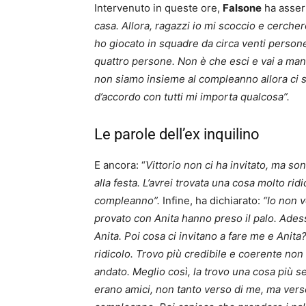
Intervenuto in queste ore,
Falsone
ha asser
casa. Allora, ragazzi io mi scoccio e cerche
ho giocato in squadre da circa venti persone
quattro persone. Non è che esci e vai a mang
non siamo insieme al compleanno allora ci 
d’accordo con tutti mi importa qualcosa”.
Le parole dell’ex inquilino
E ancora: “
Vittorio non ci ha invitato, ma so
alla festa. L’avrei trovata una cosa molto ridi
compleanno”.
Infine, ha dichiarato:
“Io non v
provato con Anita hanno preso il palo. Adess
Anita. Poi cosa ci invitano a fare me e Ani
ridicolo. Trovo più credibile e coerente non
andato. Meglio così, la trovo una cosa più
erano amici, non tanto verso di me, ma verso