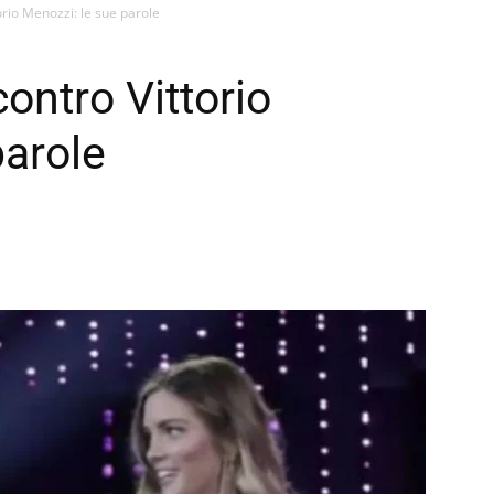
orio Menozzi: le sue parole
ontro Vittorio
parole