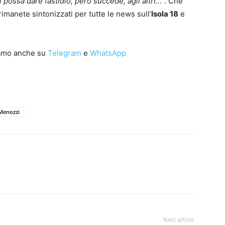
possa dare fastidio, però succede, agli altri…”
. Che
anete sintonizzati per tutte le news sull’
Isola 18
e
iamo anche su
Telegram
e
WhatsApp
 Menozzi
Next article