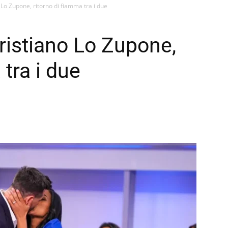
Lo Zupone, ritorno di fiamma tra i due
istiano Lo Zupone,
 tra i due