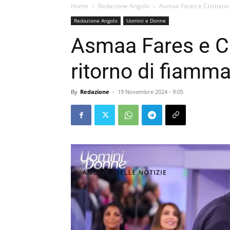
Home
Redazione Angolo
Asmaa Fares e Cristiano 
Redazione Angolo
Uomini e Donne
Asmaa Fares e Cr
ritorno di fiamma
By
Redazione
-
19 Novembre 2024 - 9:05