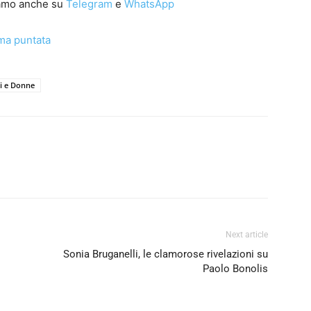
iamo anche su
Telegram
e
WhatsApp
ima puntata
i e Donne
Next article
Sonia Bruganelli, le clamorose rivelazioni su
Paolo Bonolis