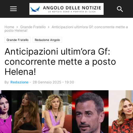
Home
Grande Fratello
Anticipazioni ultim’ora Gf: concorrente mette a
posto Helena!
Grande Fratello
Redazione Angolo
Anticipazioni ultim’ora Gf:
concorrente mette a posto
Helena!
By
Redazione
-
28 Gennaio 2025 - 19:30