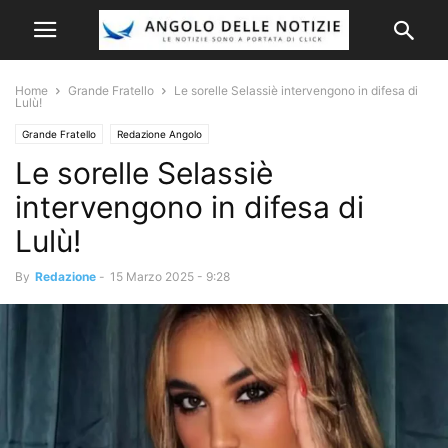
Home
Grande Fratello
Le sorelle Selassiè intervengono in difesa di
Lulù!
Grande Fratello
Redazione Angolo
Le sorelle Selassiè
intervengono in difesa di
Lulù!
By
Redazione
-
15 Marzo 2025 - 9:28