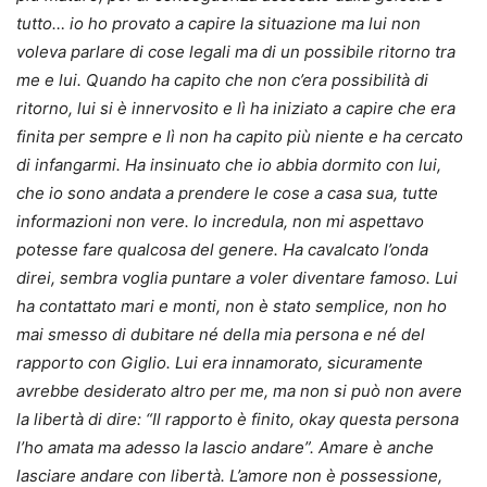
tutto… io ho provato a capire la situazione ma lui non
voleva parlare di cose legali ma di un possibile ritorno tra
me e lui. Quando ha capito che non c’era possibilità di
ritorno, lui si è innervosito e lì ha iniziato a capire che era
finita per sempre e lì non ha capito più niente e ha cercato
di infangarmi. Ha insinuato che io abbia dormito con lui,
che io sono andata a prendere le cose a casa sua, tutte
informazioni non vere. Io incredula, non mi aspettavo
potesse fare qualcosa del genere. Ha cavalcato l’onda
direi, sembra voglia puntare a voler diventare famoso. Lui
ha contattato mari e monti, non è stato semplice, non ho
mai smesso di dubitare né della mia persona e né del
rapporto con Giglio. Lui era innamorato, sicuramente
avrebbe desiderato altro per me, ma non si può non avere
la libertà di dire: “Il rapporto è finito, okay questa persona
l’ho amata ma adesso la lascio andare”. Amare è anche
lasciare andare con libertà. L’amore non è possessione,