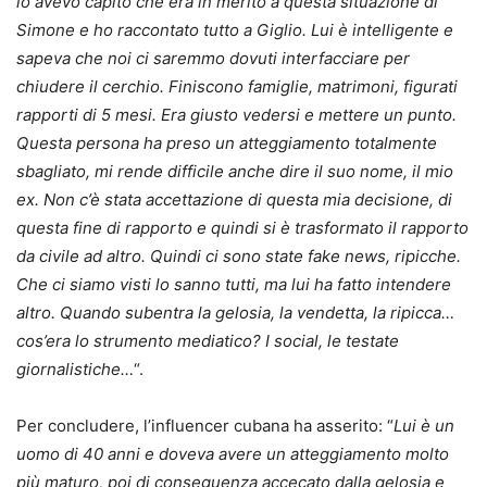
io avevo capito che era in merito a questa situazione di
Simone e ho raccontato tutto a Giglio. Lui è intelligente e
sapeva che noi ci saremmo dovuti interfacciare per
chiudere il cerchio. Finiscono famiglie, matrimoni, figurati
rapporti di 5 mesi. Era giusto vedersi e mettere un punto.
Questa persona ha preso un atteggiamento totalmente
sbagliato, mi rende difficile anche dire il suo nome, il mio
ex. Non c’è stata accettazione di questa mia decisione, di
questa fine di rapporto e quindi si è trasformato il rapporto
da civile ad altro. Quindi ci sono state fake news, ripicche.
Che ci siamo visti lo sanno tutti, ma lui ha fatto intendere
altro. Quando subentra la gelosia, la vendetta, la ripicca…
cos’era lo strumento mediatico? I social, le testate
giornalistiche…
“.
Per concludere, l’influencer cubana ha asserito: “
Lui è un
uomo di 40 anni e doveva avere un atteggiamento molto
più maturo, poi di conseguenza accecato dalla gelosia e