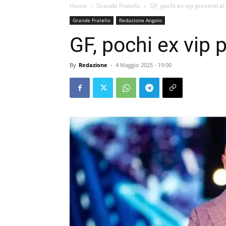
Home
Grande Fratello
GF, pochi ex vip presenti al
Grande Fratello
Redazione Angolo
GF, pochi ex vip p
By
Redazione
-
4 Maggio 2025 - 19:00