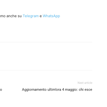
iamo anche su
Telegram
e
WhatsApp
Next article
ro
Aggiornamento ultim’ora 4 maggio: chi esce