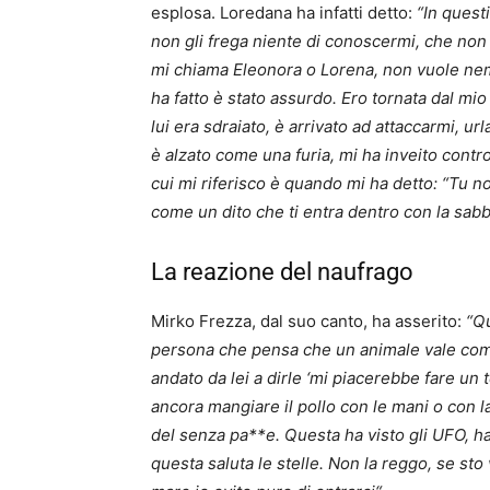
esplosa. Loredana ha infatti detto:
“In quest
non gli frega niente di conoscermi, che non g
mi chiama Eleonora o Lorena, non vuole nem
ha fatto è stato assurdo. Ero tornata dal mio
lui era sdraiato, è arrivato ad attaccarmi, url
è alzato come una furia, mi ha inveito contro
cui mi riferisco è quando mi ha detto: “Tu n
come un dito che ti entra dentro con la sabb
La reazione del naufrago
Mirko Frezza, dal suo canto, ha asserito:
“Q
persona che pensa che un animale vale com
andato da lei a dirle ‘mi piacerebbe fare un t
ancora mangiare il pollo con le mani o con la
del senza pa**e. Questa ha visto gli UFO, ha g
questa saluta le stelle. Non la reggo, se sto