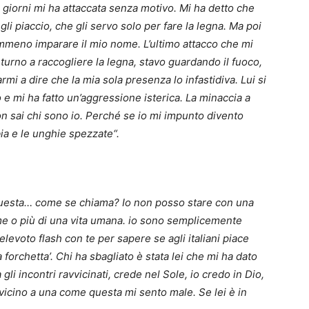
i giorni mi ha attaccata senza motivo. Mi ha detto che
li piaccio, che gli servo solo per fare la legna. Ma poi
meno imparare il mio nome. L’ultimo attacco che mi
 turno a raccogliere la legna, stavo guardando il fuoco,
armi a dire che la mia sola presenza lo infastidiva. Lui si
 e mi ha fatto un’aggressione isterica. La minaccia a
on sai chi sono io. Perché se io mi impunto divento
ia e le unghie spezzate“.
uesta… come se chiama? Io non posso stare con una
e o più di una vita umana. io sono semplicemente
elevoto flash con te per sapere se agli italiani piace
 forchetta’. Chi ha sbagliato è stata lei che mi ha dato
li incontri ravvicinati, crede nel Sole, io credo in Dio,
 vicino a una come questa mi sento male. Se lei è in