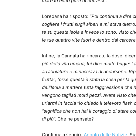
mare io evito pure di entrarci“.
Loredana ha risposto:
“Poi continua a dire 
cogliere i frutti sugli alberi e mi stava dietr
te su questa Isola e invece lo sono, visto c
le tue quattro vite fuori e dentro dal carcere
Infine, la Cannata ha rincarato la dose, dic
più della vita umana, lui dice molte bugie! La
arrabbiature e minacciava di andarsene. Rip
frutta”, forse questa è stata la cosa per la qu
dell’Isola a mettere tutta l’aggressione che 
vengono tagliati molti pezzi. Avete visto che
urlarmi in faccia “io chiedo il televoto flash 
“significa che non hai il coraggio di stare con
di più“.
Che ne pensate?
Continua a seguire
Angolo delle Notizie
. S