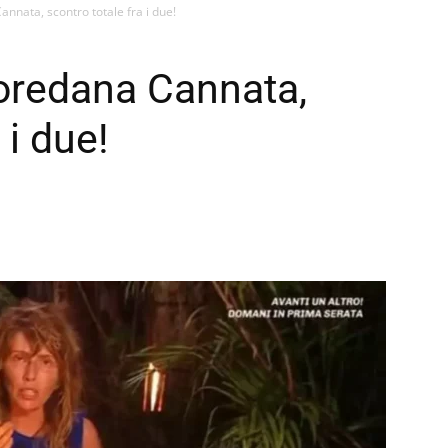
nnata, scontro totale fra i due!
oredana Cannata,
 i due!