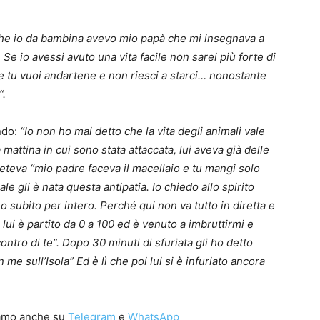
che io da bambina avevo mio papà che mi insegnava a
o. Se io avessi avuto una vita facile non sarei più forte di
he tu vuoi andartene e non riesci a starci… nonostante
“.
endo:
“Io non ho mai detto che la vita degli animali vale
 mattina in cui sono stata attaccata, lui aveva già delle
eteva “mio padre faceva il macellaio e tu mangi solo
ale gli è nata questa antipatia. Io chiedo allo spirito
ho subito per intero. Perché qui non va tutto in diretta e
 lui è partito da 0 a 100 ed è venuto a imbruttirmi e
contro di te”. Dopo 30 minuti di sfuriata gli ho detto
 me sull’Isola” Ed è lì che poi lui si è infuriato ancora
iamo anche su
Telegram
e
WhatsApp