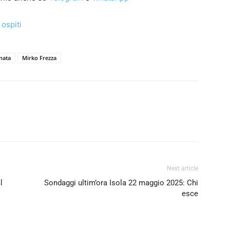
ospiti
nata
Mirko Frezza
Next article
l
Sondaggi ultim’ora Isola 22 maggio 2025: Chi
esce