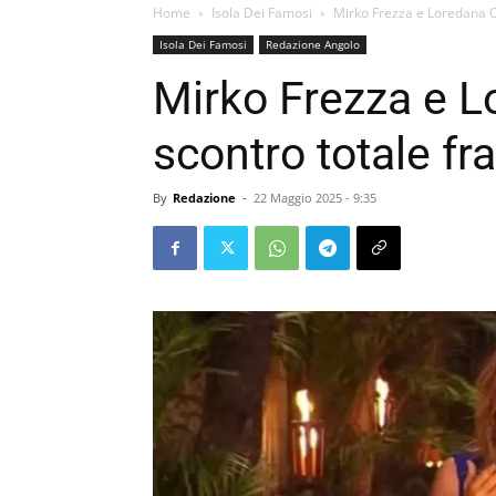
Home
Isola Dei Famosi
Mirko Frezza e Loredana Ca
Isola Dei Famosi
Redazione Angolo
Mirko Frezza e L
scontro totale fra
By
Redazione
-
22 Maggio 2025 - 9:35