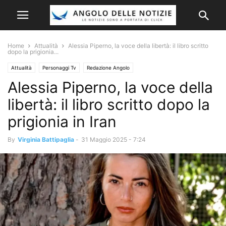
Home
Attualità
Alessia Piperno, la voce della libertà: il libro scritto
dopo la prigionia...
Attualità
Personaggi Tv
Redazione Angolo
Alessia Piperno, la voce della
libertà: il libro scritto dopo la
prigionia in Iran
By
Virginia Battipaglia
-
31 Maggio 2025 - 7:24