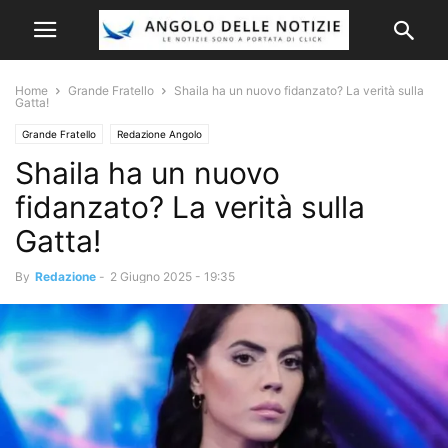
Home
Grande Fratello
Shaila ha un nuovo fidanzato? La verità sulla
Gatta!
Grande Fratello
Redazione Angolo
Shaila ha un nuovo
fidanzato? La verità sulla
Gatta!
By
Redazione
-
2 Giugno 2025 - 19:35