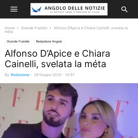
Home
Grande Fratello
Alfonso D’Apice e Chiara Cainelli, svelata la
méta
Grande Fratello
Redazione Angolo
Alfonso D’Apice e Chiara
Cainelli, svelata la méta
By
Redazione
-
29 Giugno 2025 - 14:57