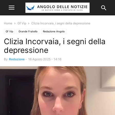
Home
Gf Vip
Clizia Incorvaia, i segni della depressione
Gf Vip
Grande Fratello
Redazione Angolo
Clizia Incorvaia, i segni della
depressione
By
Redazione
-
16 Agosto 2025 - 14:16