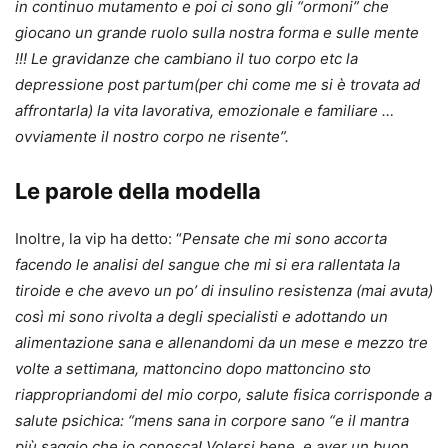
in continuo mutamento e poi ci sono gli “ormoni” che
giocano un grande ruolo sulla nostra forma e sulle mente
!!! Le gravidanze che cambiano il tuo corpo etc la
depressione post partum(per chi come me si è trovata ad
affrontarla) la vita lavorativa, emozionale e familiare …
ovviamente il nostro corpo ne risente”.
Le parole della modella
Inoltre, la vip ha detto: “
Pensate che mi sono accorta
facendo le analisi del sangue che mi si era rallentata la
tiroide e che avevo un po’ di insulino resistenza (mai avuta)
così mi sono rivolta a degli specialisti e adottando un
alimentazione sana e allenandomi da un mese e mezzo tre
volte a settimana, mattoncino dopo mattoncino sto
riappropriandomi del mio corpo, salute fisica corrisponde a
salute psichica: “mens sana in corpore sano “e il mantra
più saggio che io conosca! Volersi bene, e aver un buon