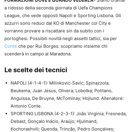
FORMAZIONI: DOVE E QUANDO VEDERLA-
Siamo oramai
a ridosso della seconda giornata di Uefa Champions
League, che vede opposti Napoli e Sporting Lisbona. Gli
azzurri sono reduci dal KO di Manchester col City e
vorranno provare a riscattare sin da subito con i
portoghesi. Possibili novità negli assetti tattici, sia per
Conte
che per Rui Borges: scopriamo insieme chi
scenderà in campo al Maradona.
Le scelte dei tecnici
NAPOLI (4-1-4-1): Milinkovic-Savic; Spinazzola,
Beukema, Juan Jesus, Olivera; Lobotka; Politano,
Anguissa, De Bruyne, McTominay; Hojlund. Allenatore:
Antonio Conte.
SPORTING LISBONA (4-2-3-1): João Virgínia; Fresneda,
Debast, Gonçalo Inácio, Araújo; Hjulmand,
Kochorashvili; Quenda, Trincão, Pedro Gonçalves;