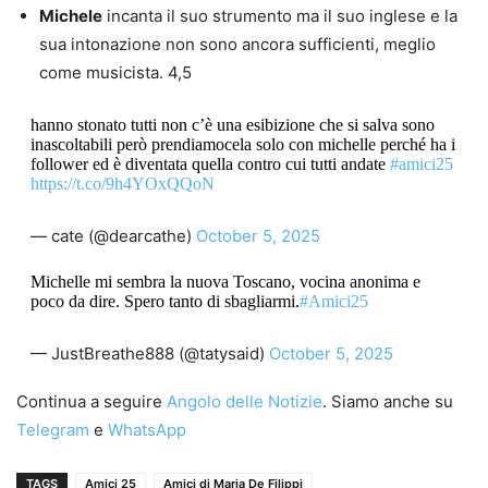
Michele
incanta il suo strumento ma il suo inglese e la
sua intonazione non sono ancora sufficienti, meglio
come musicista. 4,5
hanno stonato tutti non c’è una esibizione che si salva sono
inascoltabili però prendiamocela solo con michelle perché ha i
follower ed è diventata quella contro cui tutti andate
#amici25
https://t.co/9h4YOxQQoN
— cate (@dearcathe)
October 5, 2025
Michelle mi sembra la nuova Toscano, vocina anonima e
poco da dire. Spero tanto di sbagliarmi.
#Amici25
— JustBreathe888 (@tatysaid)
October 5, 2025
Continua a seguire
Angolo delle Notizie
. Siamo anche su
Telegram
e
WhatsApp
TAGS
Amici 25
Amici di Maria De Filippi