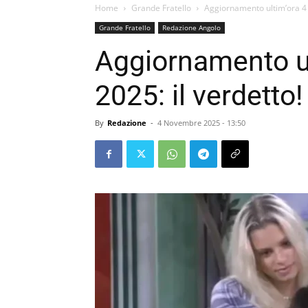
Home
Grande Fratello
Aggiornamento ultim’ora 4 
Grande Fratello
Redazione Angolo
Aggiornamento u
2025: il verdetto!
By
Redazione
-
4 Novembre 2025 - 13:50