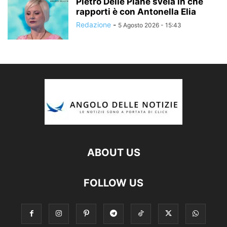
Pietro Delle Piane svela in che
rapporti è con Antonella Elia
Redazione
-
5 Agosto 2026 - 15:43
ABOUT US
FOLLOW US