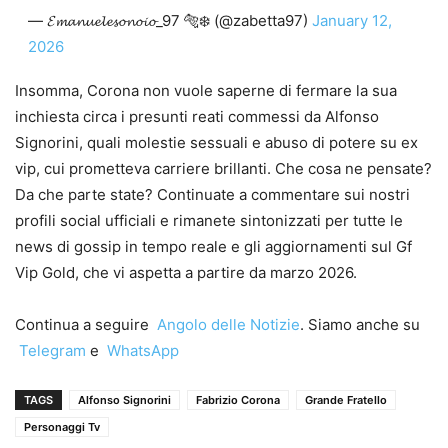
— 𝓔𝓶𝓪𝓷𝓾𝓮𝓵𝓮𝓼𝓸𝓷𝓸𝓲𝓸_97 🐅❄️ (@zabetta97)
January 12,
2026
Insomma, Corona non vuole saperne di fermare la sua
inchiesta circa i presunti reati commessi da Alfonso
Signorini, quali molestie sessuali e abuso di potere su ex
vip, cui prometteva carriere brillanti. Che cosa ne pensate?
Da che parte state? Continuate a commentare sui nostri
profili social ufficiali e rimanete sintonizzati per tutte le
news di gossip in tempo reale e gli aggiornamenti sul Gf
Vip Gold, che vi aspetta a partire da marzo 2026.
Continua a seguire
Angolo delle Notizie
. Siamo anche su
Telegram
e
WhatsApp
TAGS
Alfonso Signorini
Fabrizio Corona
Grande Fratello
Personaggi Tv