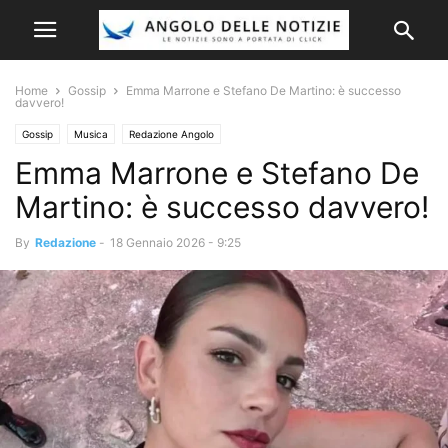
Home
Gossip
Emma Marrone e Stefano De Martino: è successo
davvero!
Gossip
Musica
Redazione Angolo
Emma Marrone e Stefano De
Martino: è successo davvero!
By
Redazione
-
18 Gennaio 2026 - 9:25